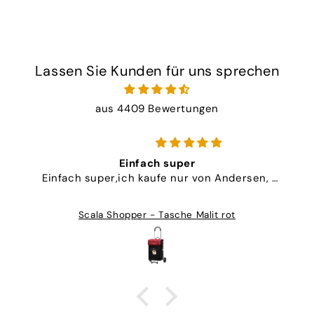
Lassen Sie Kunden für uns sprechen
aus 4409 Bewertungen
Artikel selbst (Trolley mit Tasche) hat super Qualität (wirklich typisches "made in Germany")
Artikel selbst (Trolley mit Tasche) hat super
Qualität (wirklich typisches "made in Germany"),
auch Service/Kommunikation vom Händler war
Royal Shopper Steel - Tasche Holly schwarz
perfekt (nach langen Irrwegen durch dpd-
Transport, DHL wäre der Qualität angemessener)