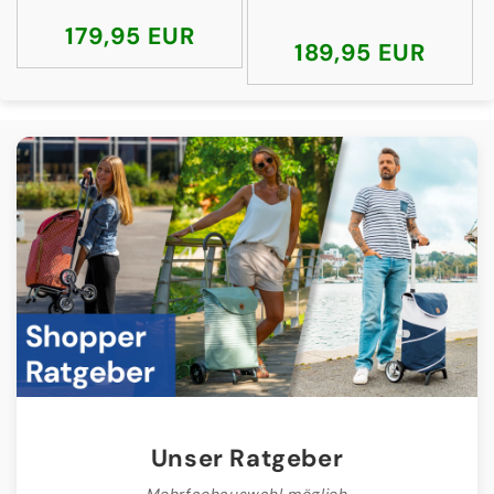
Normaler
179,95 EUR
Normaler
189,95 EUR
Preis
Preis
Unser Ratgeber
Mehrfachauswahl möglich