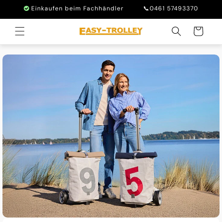
Direkt
Einkaufen beim Fachhändler
📞0461 57493370
zum
Inhalt
Warenkorb